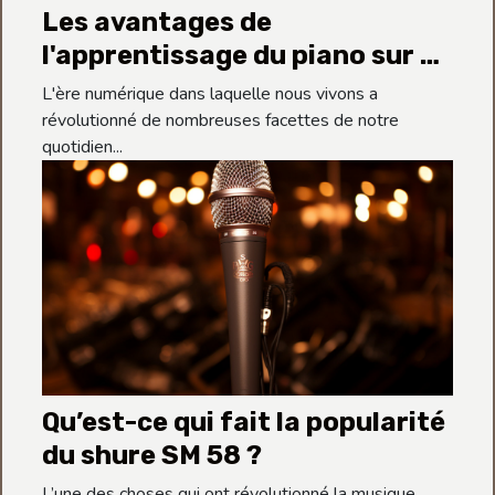
Les avantages de
l'apprentissage du piano sur un
clavier numérique pour les
L'ère numérique dans laquelle nous vivons a
enfants
révolutionné de nombreuses facettes de notre
quotidien...
Qu’est-ce qui fait la popularité
du shure SM 58 ?
L’une des choses qui ont révolutionné la musique