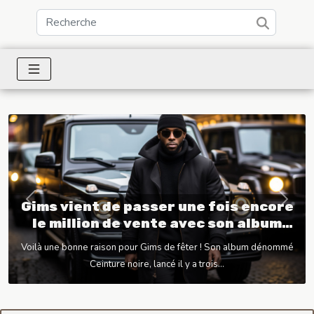
Gims vient de passer une fois encore
Previous
Next
le million de vente avec son album
Ceinture noire
Voilà une bonne raison pour Gims de fêter ! Son album dénommé
Ceinture noire, lancé il y a trois...