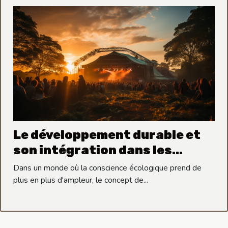
Le développement durable et
son intégration dans les
festivals de musique comme le
Dans un monde où la conscience écologique prend de
Rocktambule
plus en plus d'ampleur, le concept de...